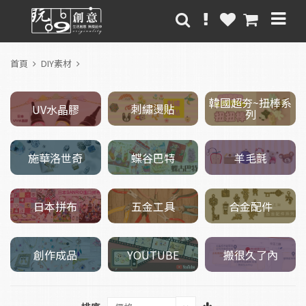
首頁
DIY素材
韓國超夯~扭棒系
刺繡燙貼
UV水晶膠
列
施華洛世奇
羊毛氈
蝶谷巴特
五金工具
日本拼布
合金配件
創作成品
搬很久了內
YOUTUBE