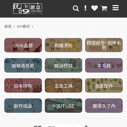
首頁
DIY素材
韓國超夯~扭棒系
刺繡燙貼
UV水晶膠
列
施華洛世奇
羊毛氈
蝶谷巴特
五金工具
日本拼布
合金配件
創作成品
搬很久了內
YOUTUBE