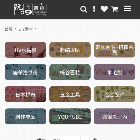
首頁
DIY素材
韓國超夯~扭棒系
刺繡燙貼
UV水晶膠
列
施華洛世奇
羊毛氈
蝶谷巴特
五金工具
日本拼布
合金配件
創作成品
搬很久了內
YOUTUBE