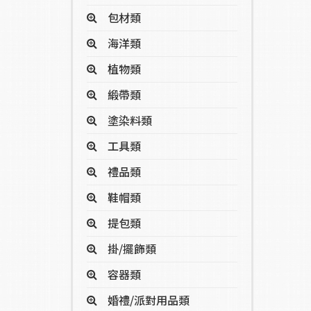
包材類
海洋類
植物類
緞帶類
塗染料類
工具類
禮品類
鞋帽類
提包類
掛/擺飾類
容器類
婚禮/派對用品類