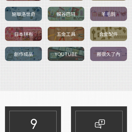
施華洛世奇
羊毛氈
蝶谷巴特
五金工具
日本拼布
合金配件
創作成品
搬很久了內
YOUTUBE