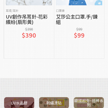
貨到通知我
貨到通知我
耳環/耳針
口罩鍊
UV創作吊耳針-花彩
艾莎公主口罩.手/鍊
繽紛(扇形黃)
組
$390
$99
$390
$99
韓國超夯~扭棒系
刺繡燙貼
UV水晶膠
列