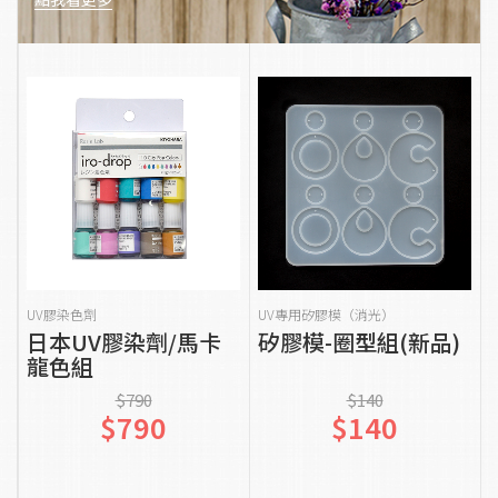
貨到通知我
加入購物車
UV膠染色劑
UV專用矽膠模（消光）
日本UV膠染劑/馬卡
矽膠模-圈型組(新品)
龍色組
$790
$140
$790
$140