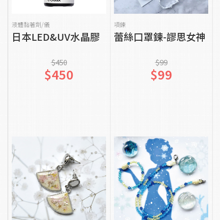
貨到通知我
貨到通知我
液體黏著劑/儀
項鍊
日本LED&UV水晶膠
蕾絲口罩鍊-謬思女神
$450
$99
$450
$99