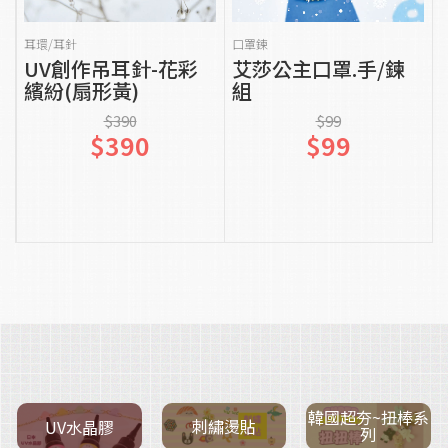
貨到通知我
貨到通知我
耳環/耳針
口罩鍊
UV創作吊耳針-花彩
艾莎公主口罩.手/鍊
繽紛(扇形黃)
組
$390
$99
$390
$99
韓國超夯~扭棒系
刺繡燙貼
UV水晶膠
列