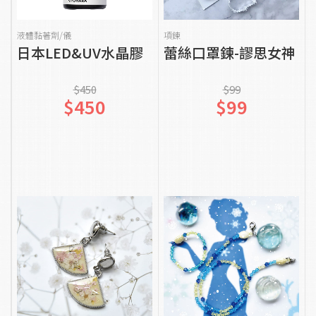
貨到通知我
貨到通知我
液體黏著劑/儀
項鍊
日本LED&UV水晶膠
蕾絲口罩鍊-謬思女神
$450
$99
$450
$99