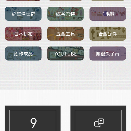
施華洛世奇
羊毛氈
蝶谷巴特
五金工具
日本拼布
合金配件
創作成品
搬很久了內
YOUTUBE