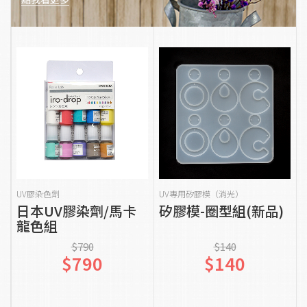
貨到通知我
加入購物車
UV膠染色劑
UV專用矽膠模（消光）
日本UV膠染劑/馬卡
矽膠模-圈型組(新品)
龍色組
$790
$140
$790
$140