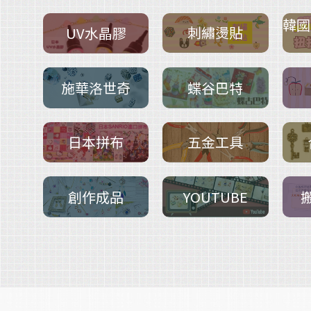
韓國
刺繡燙貼
UV水晶膠
施華洛世奇
蝶谷巴特
五金工具
日本拼布
創作成品
YOUTUBE