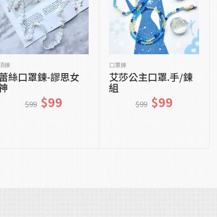
貨到通知我
貨到通知我
項鍊
口罩鍊
蕾絲口罩鍊-謬思女
艾莎公主口罩.手/鍊
神
組
$99
$99
$99
$99