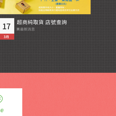
超商純取貨 店號查詢
17
20
最新消息
3月
1月
E@