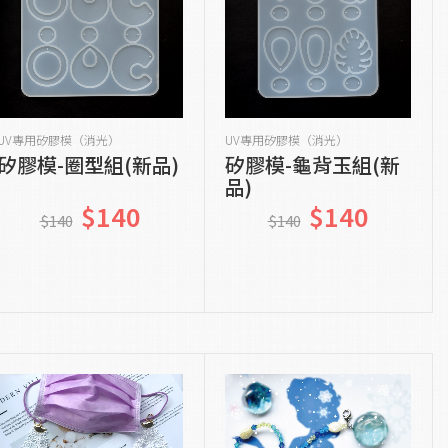
加入購物車
貨到通知我
UV專用矽膠模（消光）
UV專用矽膠模（消光）
矽膠模-圈型組(新品)
矽膠模-龜背玉組(新
品)
$140
$140
$140
$140