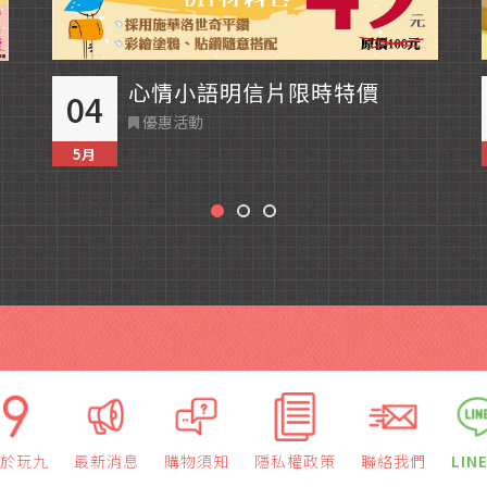
心情小語明信片限時特價
04
優惠活動
5月
於玩九
最新消息
購物須知
隱私權政策
聯絡我們
LIN