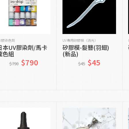
貨到通知我
貨到通知我
V膠染色劑
UV專用矽膠模（消光）
日本UV膠染劑/馬卡
矽膠模-髮簪(羽翅)
龍色組
(新品)
$790
$45
$790
$45