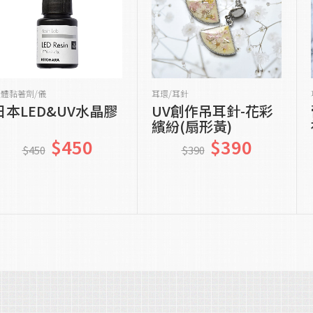
貨到通知我
貨到通知我
液體黏著劑/儀
耳環/耳針
日本LED&UV水晶膠
UV創作吊耳針-花彩
繽紛(扇形黃)
$450
$390
$450
$390