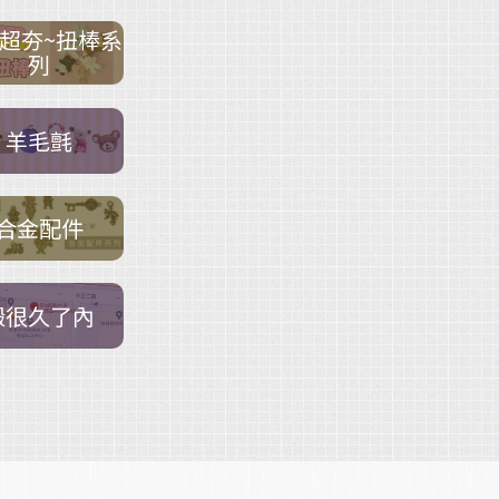
超夯~扭棒系
列
羊毛氈
合金配件
搬很久了內