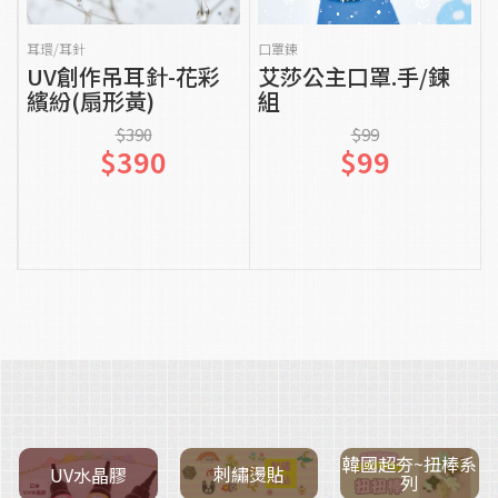
貨到通知我
貨到通知我
耳環/耳針
口罩鍊
UV創作吊耳針-花彩
艾莎公主口罩.手/鍊
繽紛(扇形黃)
組
$390
$99
$390
$99
韓國超夯~扭棒系
刺繡燙貼
UV水晶膠
列