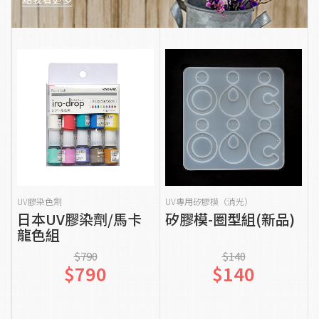
貨到通知我
加入購物車
UV膠染色劑
UV專用矽膠模（消光）
日本UV膠染劑/馬卡
矽膠模-圈型組(新品)
龍色組
$790
$140
$790
$140