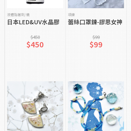
貨到通知我
貨到通知我
液體黏著劑/儀
項鍊
日本LED&UV水晶膠
蕾絲口罩鍊-謬思女神
$450
$99
$450
$99