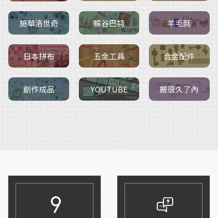
施華洛世奇
羊毛氈
蝶谷巴特
五金工具
日本拼布
合金配件
創作成品
搬很久了內
YOUTUBE