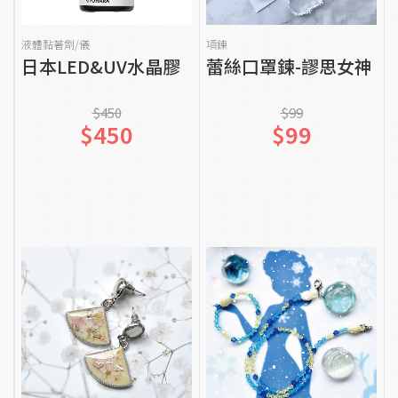
貨到通知我
貨到通知我
液體黏著劑/儀
項鍊
日本LED&UV水晶膠
蕾絲口罩鍊-謬思女神
$450
$99
$450
$99