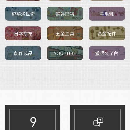
施華洛世奇
羊毛氈
蝶谷巴特
五金工具
日本拼布
合金配件
創作成品
搬很久了內
YOUTUBE