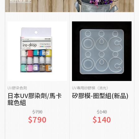
貨到通知我
加入購物車
UV膠染色劑
UV專用矽膠模（消光）
日本UV膠染劑/馬卡
矽膠模-圈型組(新品)
龍色組
$790
$140
$790
$140