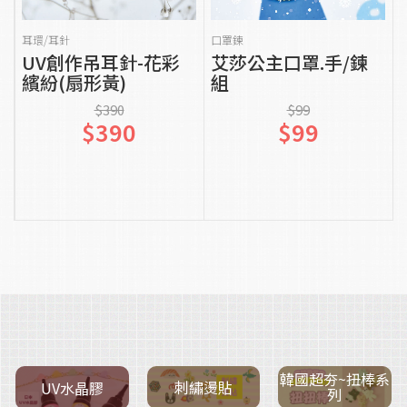
貨到通知我
貨到通知我
耳環/耳針
口罩鍊
UV創作吊耳針-花彩
艾莎公主口罩.手/鍊
繽紛(扇形黃)
組
$390
$99
$390
$99
韓國超夯~扭棒系
刺繡燙貼
UV水晶膠
列