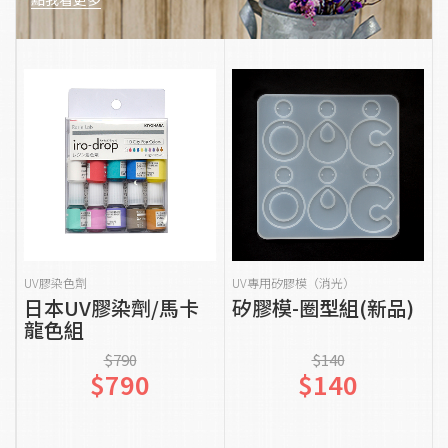
貨到通知我
加入購物車
UV膠染色劑
UV專用矽膠模（消光）
日本UV膠染劑/馬卡
矽膠模-圈型組(新品)
龍色組
$790
$140
$790
$140