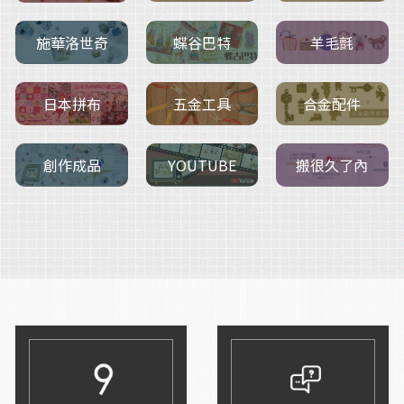
施華洛世奇
羊毛氈
蝶谷巴特
五金工具
日本拼布
合金配件
創作成品
搬很久了內
YOUTUBE