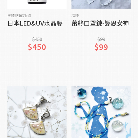
貨到通知我
貨到通知我
液體黏著劑/儀
項鍊
日本LED&UV水晶膠
蕾絲口罩鍊-謬思女神
$450
$99
$450
$99