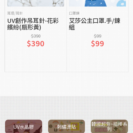
貨到通知我
貨到通知我
耳環/耳針
口罩鍊
UV創作吊耳針-花彩
艾莎公主口罩.手/鍊
繽紛(扇形黃)
組
$390
$99
$390
$99
韓國超夯~扭棒系
刺繡燙貼
UV水晶膠
列